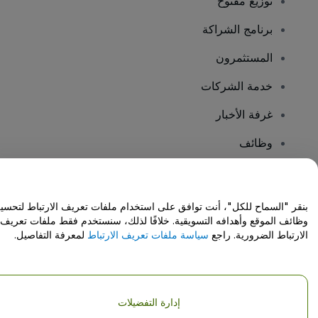
توزيع مفتوح
برنامج الشراكة
المستثمرون
خدمة الشركات
غرفة الأخبار
وظائف
هل لديك أسئلة؟
بنقر "السماح للكل"، أنت توافق على استخدام ملفات تعريف الارتباط لتحسي
وظائف الموقع وأهدافه التسويقية. خلافًا لذلك، سنستخدم فقط ملفات تعريف
مركز المساعدة / اتصل بنا
الارتباط الضرورية. راجع
سياسة ملفات تعريف الارتباط
لمعرفة التفاصيل.
إدارة التفضيلات
حقوق النشر © شركة فياجوجو المحدودة 2026
تفاصيل الشركة