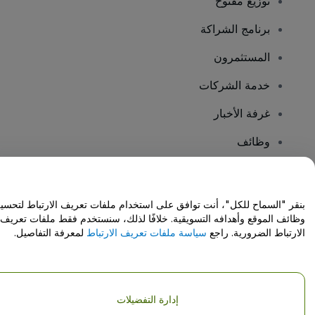
توزيع مفتوح
برنامج الشراكة
المستثمرون
خدمة الشركات
غرفة الأخبار
وظائف
هل لديك أسئلة؟
بنقر "السماح للكل"، أنت توافق على استخدام ملفات تعريف الارتباط لتحسي
وظائف الموقع وأهدافه التسويقية. خلافًا لذلك، سنستخدم فقط ملفات تعريف
مركز المساعدة / اتصل بنا
الارتباط الضرورية. راجع
سياسة ملفات تعريف الارتباط
لمعرفة التفاصيل.
إدارة التفضيلات
حقوق النشر © شركة فياجوجو المحدودة 2026
تفاصيل الشركة