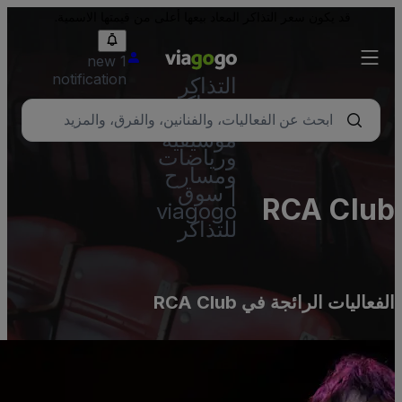
قد يكون سعر التذاكر المعاد بيعها أعلى من قيمتها الاسمية.
1 new
notification
التذاكر
- تذاكر
حفلات
موسيقية
ورياضات
ومسارح
| سوق
RCA Clu
viagogo
للتذاكر
لفعاليات الرائجة في RCA Club