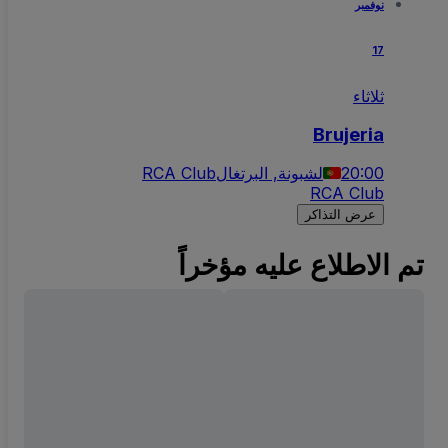
نوفمبر
17
ثلاثاء
Brujeria
20:00
لشبونة, البرتغال
RCA Club
RCA Club
عرض التذاكر
تم الاطلاع عليه مؤخراً