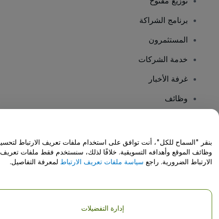
توزيع مفتوح
برنامج الشراكة
المستثمرون
خدمة الشركات
غرفة الأخبار
وظائف
هل لديك أسئلة؟
بنقر "السماح للكل"، أنت توافق على استخدام ملفات تعريف الارتباط لتحسي
وظائف الموقع وأهدافه التسويقية. خلافًا لذلك، سنستخدم فقط ملفات تعريف
مركز المساعدة / اتصل بنا
الارتباط الضرورية. راجع
سياسة ملفات تعريف الارتباط
لمعرفة التفاصيل.
إدارة التفضيلات
حقوق النشر © شركة فياجوجو المحدودة 2026
تفاصيل الشركة