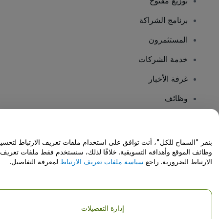
توزيع مفتوح
برنامج الشراكة
المستثمرون
خدمة الشركات
غرفة الأخبار
وظائف
هل لديك أسئلة؟
بنقر "السماح للكل"، أنت توافق على استخدام ملفات تعريف الارتباط لتحسي
وظائف الموقع وأهدافه التسويقية. خلافًا لذلك، سنستخدم فقط ملفات تعريف
مركز المساعدة / اتصل بنا
الارتباط الضرورية. راجع
سياسة ملفات تعريف الارتباط
لمعرفة التفاصيل.
إدارة التفضيلات
حقوق النشر © شركة فياجوجو المحدودة 2026
تفاصيل الشركة