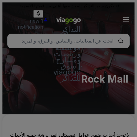
قد يكون سعر التذاكر المعاد بيعها أعلى من قيمتها الاسمية.
1 new
notification
التذاكر
- تذاكر
حفلات
موسيقية
ورياضات
ومسارح
| سوق
viagogo
Rock Mall
للتذاكر
لا توجد أحداث ضمن عوامل تصفيتك، انقر لرؤية جميع الأحداث