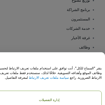
توزيع مفتوح
برنامج الشراكة
المستثمرون
خدمة الشركات
غرفة الأخبار
وظائف
هل لديك أسئلة؟
بنقر "السماح للكل"، أنت توافق على استخدام ملفات تعريف الارتباط لتحسي
وظائف الموقع وأهدافه التسويقية. خلافًا لذلك، سنستخدم فقط ملفات تعريف
مركز المساعدة / اتصل بنا
الارتباط الضرورية. راجع
سياسة ملفات تعريف الارتباط
لمعرفة التفاصيل.
إدارة التفضيلات
حقوق النشر © شركة فياجوجو المحدودة 2026
تفاصيل الشركة