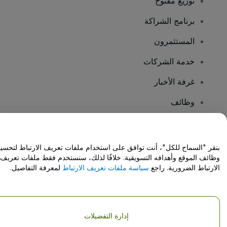
توزيع مفتوح
برنامج الشراكة
المستثمرون
خدمة الشركات
غرفة الأخبار
وظائف
هل لديك أسئلة؟
بنقر "السماح للكل"، أنت توافق على استخدام ملفات تعريف الارتباط لتحسي
وظائف الموقع وأهدافه التسويقية. خلافًا لذلك، سنستخدم فقط ملفات تعريف
مركز المساعدة / اتصل بنا
الارتباط الضرورية. راجع
سياسة ملفات تعريف الارتباط
لمعرفة التفاصيل.
إدارة التفضيلات
حقوق النشر © شركة فياجوجو المحدودة 2026
تفاصيل الشركة