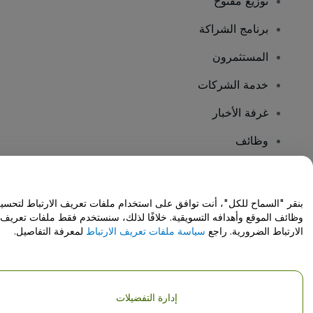
توزيع مفتوح
برنامج الشراكة
المستثمرون
خدمة الشركات
غرفة الأخبار
وظائف
هل لديك أسئلة؟
بنقر "السماح للكل"، أنت توافق على استخدام ملفات تعريف الارتباط لتحسي
وظائف الموقع وأهدافه التسويقية. خلافًا لذلك، سنستخدم فقط ملفات تعريف
مركز المساعدة / اتصل بنا
الارتباط الضرورية. راجع
سياسة ملفات تعريف الارتباط
لمعرفة التفاصيل.
إدارة التفضيلات
حقوق النشر © شركة فياجوجو المحدودة 2026
تفاصيل الشركة