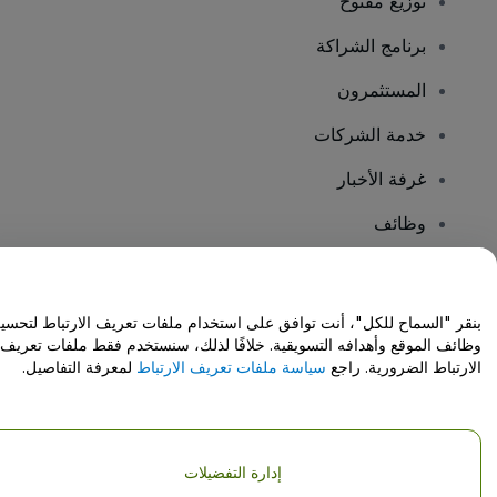
توزيع مفتوح
برنامج الشراكة
المستثمرون
خدمة الشركات
غرفة الأخبار
وظائف
هل لديك أسئلة؟
بنقر "السماح للكل"، أنت توافق على استخدام ملفات تعريف الارتباط لتحسي
وظائف الموقع وأهدافه التسويقية. خلافًا لذلك، سنستخدم فقط ملفات تعريف
مركز المساعدة / اتصل بنا
الارتباط الضرورية. راجع
سياسة ملفات تعريف الارتباط
لمعرفة التفاصيل.
إدارة التفضيلات
حقوق النشر © شركة فياجوجو المحدودة 2026
تفاصيل الشركة