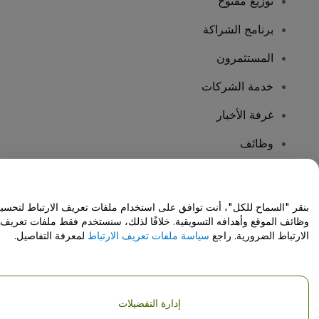
توزيع مفتوح
برنامج الشراكة
المستثمرون
خدمة الشركات
غرفة الأخبار
وظائف
هل لديك أسئلة؟
بنقر "السماح للكل"، أنت توافق على استخدام ملفات تعريف الارتباط لتحسي
وظائف الموقع وأهدافه التسويقية. خلافًا لذلك، سنستخدم فقط ملفات تعريف
مركز المساعدة / اتصل بنا
الارتباط الضرورية. راجع
سياسة ملفات تعريف الارتباط
لمعرفة التفاصيل.
إدارة التفضيلات
حقوق النشر © شركة فياجوجو المحدودة 2026
تفاصيل الشركة