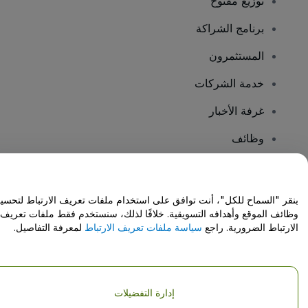
توزيع مفتوح
برنامج الشراكة
المستثمرون
خدمة الشركات
غرفة الأخبار
وظائف
هل لديك أسئلة؟
بنقر "السماح للكل"، أنت توافق على استخدام ملفات تعريف الارتباط لتحسي
وظائف الموقع وأهدافه التسويقية. خلافًا لذلك، سنستخدم فقط ملفات تعريف
مركز المساعدة / اتصل بنا
الارتباط الضرورية. راجع
سياسة ملفات تعريف الارتباط
لمعرفة التفاصيل.
إدارة التفضيلات
حقوق النشر © شركة فياجوجو المحدودة 2026
تفاصيل الشركة