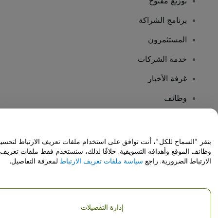
توزيع مفتوح
برنامج الشراكة
المستثمرون
خدمة الشركات
غرفة الأخبار
وظائف
هل لديك أسئلة؟
بنقر "السماح للكل"، أنت توافق على استخدام ملفات تعريف الارتباط لتحسي
وظائف الموقع وأهدافه التسويقية. خلافًا لذلك، سنستخدم فقط ملفات تعريف
مركز المساعدة / اتصل بنا
الارتباط الضرورية. راجع
سياسة ملفات تعريف الارتباط
لمعرفة التفاصيل.
إدارة التفضيلات
حقوق النشر © شركة فياجوجو المحدودة 2026
تفاصيل الشركة