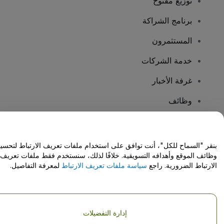
توزيع مفتوح
برنامج الشراكة
المستثمرون
خدمة الشركات
غرفة الأخبار
وظائف
هل لديك أسئلة؟
بنقر "السماح للكل"، أنت توافق على استخدام ملفات تعريف الارتباط لتحسي
وظائف الموقع وأهدافه التسويقية. خلافًا لذلك، سنستخدم فقط ملفات تعريف
مركز المساعدة / اتصل بنا
الارتباط الضرورية. راجع
سياسة ملفات تعريف الارتباط
لمعرفة التفاصيل.
إدارة التفضيلات
حقوق النشر © شركة فياجوجو المحدودة 2026
تفاصيل الشركة