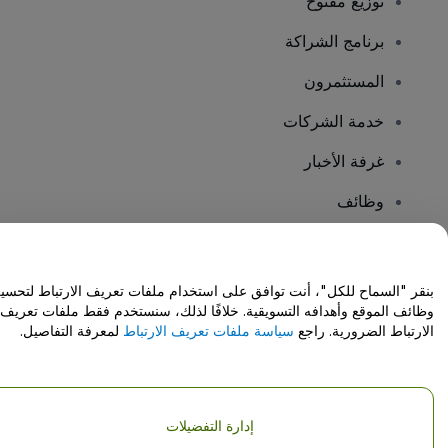
توزيع مفتوح
برنامج الشراكة
المستثمرون
خدمة الشركات
غرفة الأخبار
وظائف
هل لديك أسئلة؟
بنقر "السماح للكل"، أنت توافق على استخدام ملفات تعريف الارتباط لتحسي
وظائف الموقع وأهدافه التسويقية. خلافًا لذلك، سنستخدم فقط ملفات تعريف
مركز المساعدة / اتصل بنا
الارتباط الضرورية. راجع
سياسة ملفات تعريف الارتباط
لمعرفة التفاصيل.
إدارة التفضيلات
حقوق النشر © شركة فياجوجو المحدودة 2026
تفاصيل الشركة