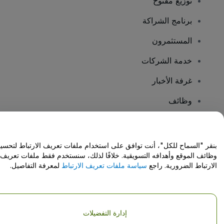
توزيع مفتوح
برنامج الشراكة
المستثمرون
خدمة الشركات
غرفة الأخبار
وظائف
هل لديك أسئلة؟
بنقر "السماح للكل"، أنت توافق على استخدام ملفات تعريف الارتباط لتحسي
وظائف الموقع وأهدافه التسويقية. خلافًا لذلك، سنستخدم فقط ملفات تعريف
مركز المساعدة / اتصل بنا
الارتباط الضرورية. راجع
سياسة ملفات تعريف الارتباط
لمعرفة التفاصيل.
إدارة التفضيلات
حقوق النشر © شركة فياجوجو المحدودة 2026
تفاصيل الشركة