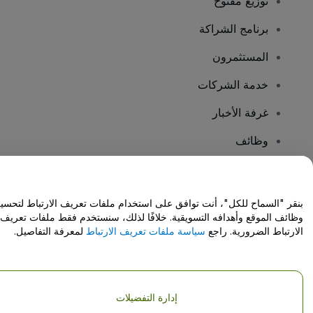
توزيع مفتوح
برنامج الشراكة
المستثمرون
خدمة الشركات
غرفة الأخبار
وظائف
هل لديك أسئلة؟
بنقر "السماح للكل"، أنت توافق على استخدام ملفات تعريف الارتباط لتحسي
وظائف الموقع وأهدافه التسويقية. خلافًا لذلك، سنستخدم فقط ملفات تعريف
مركز المساعدة / اتصل بنا
الارتباط الضرورية. راجع
سياسة ملفات تعريف الارتباط
لمعرفة التفاصيل.
إدارة التفضيلات
حقوق النشر © شركة فياجوجو المحدودة 2026
تفاصيل الشركة