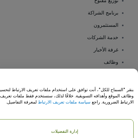
توزيع مفتوح
برنامج الشراكة
المستثمرون
خدمة الشركات
غرفة الأخبار
وظائف
هل لديك أسئلة؟
بنقر "السماح للكل"، أنت توافق على استخدام ملفات تعريف الارتباط لتحسي
وظائف الموقع وأهدافه التسويقية. خلافًا لذلك، سنستخدم فقط ملفات تعريف
مركز المساعدة / اتصل بنا
الارتباط الضرورية. راجع
سياسة ملفات تعريف الارتباط
لمعرفة التفاصيل.
إدارة التفضيلات
حقوق النشر © شركة فياجوجو المحدودة 2026
تفاصيل الشركة