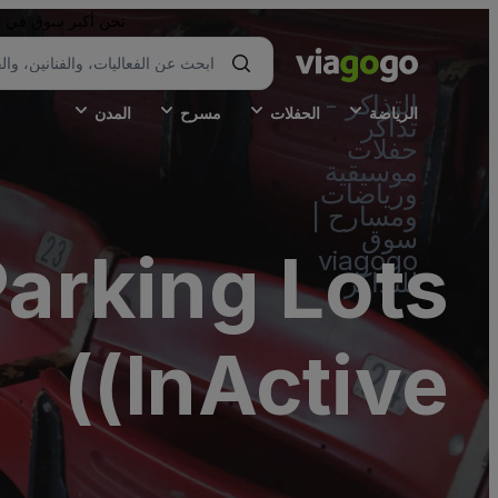
نحن أكبر سوق في العا
التذاكر -
الرياضة
الحفلات
مسرح
المدن
تذاكر
حفلات
موسيقية
ورياضات
ومسارح |
سوق
arking Lots
viagogo
للتذاكر
(InActive)