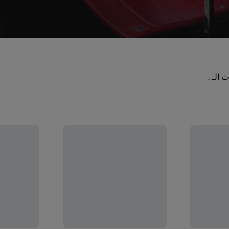
الـ .