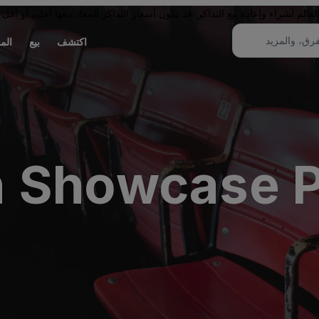
لم لشراء وإعادة بيع التذاكر. قد تكون أسعار التذاكر المعاد بيعها أعلى أو أقل 
اكتشف
بيع
الم
 Showcase P