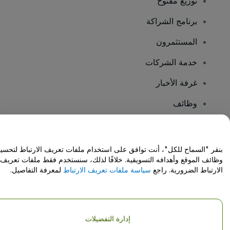
توزيع مفتوح
برنامج الشراكة
المستثمرون
خدمة الشركات
غرفة الأخبار
وظائف
هل لديك أسئلة؟
بنقر "السماح للكل"، أنت توافق على استخدام ملفات تعريف الارتباط لتحسي
وظائف الموقع وأهدافه التسويقية. خلافًا لذلك، سنستخدم فقط ملفات تعريف
مركز المساعدة / اتصل بنا
الارتباط الضرورية. راجع
سياسة ملفات تعريف الارتباط
لمعرفة التفاصيل.
إدارة التفضيلات
حقوق النشر © شركة فياجوجو المحدودة 2026
تفاصيل الشركة