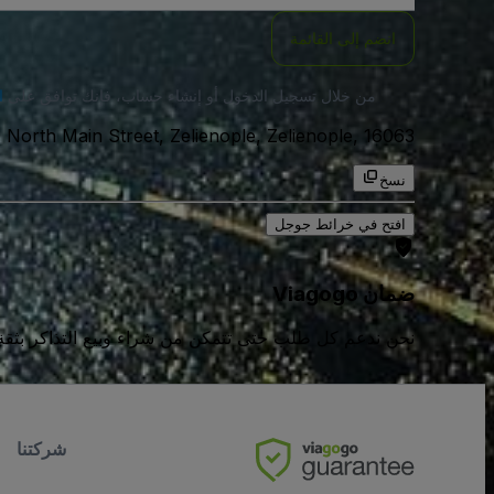
انضم إلى القائمة
من خلال تسجيل الدخول أو إنشاء حساب، فإنك توافق على
ا
119 North Main Street, Zelienople, Zelienople, 16063, الولايات المتحدة الامر
نسخ
افتح في خرائط جوجل
ضمان Viagogo
نحن ندعم كل طلب حتى تتمكن من شراء وبيع التذاكر بثقة كامل
شركتنا