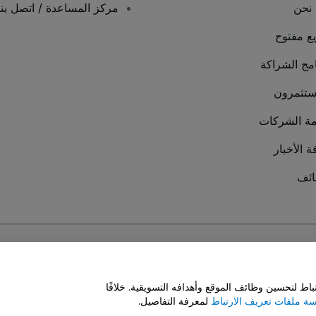
نحن
مركز المساعدة / اتصل بنا
يع مفتوح
امج الشراكة
ستثمرون
ة الشركات
ة الأخبار
ئف
سة ملفات تعريف الارتباط
و
سياسة خصوصية الجوال
ط لتحسين وظائف الموقع وأهدافه التسويقية. خلافًا
ة ملفات تعريف الارتباط
لمعرفة التفاصيل.