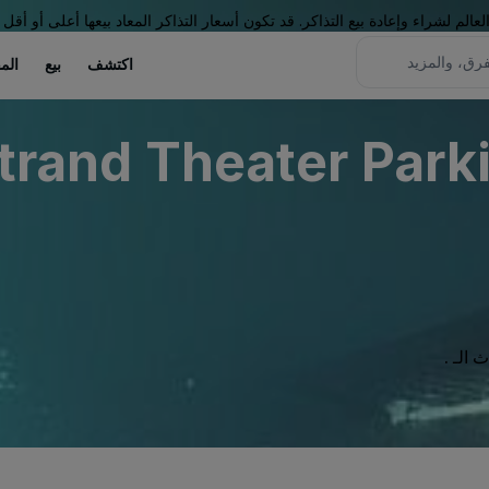
لم لشراء وإعادة بيع التذاكر. قد تكون أسعار التذاكر المعاد بيعها أعلى أو أقل 
اكتشف
بيع
الم
trand Theater Parki
الـ .