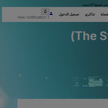
من قيمتها الاسمية.
فضلة
تذاكري
تسجيل الدخول
1 new notification
The S