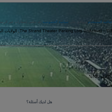
تفاقية المستخدم
وتوافق على
سياسة الخصوصية
. قد تتلقى إشعارات عبر الرسا
يكية
-
The Strand Theater Parking Lots (InActive)
ة 100%.
هل لديك أسئلة؟