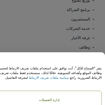
توزيع مفتوح
برنامج الشراكة
المستثمرون
خدمة الشركات
غرفة الأخبار
وظائف
هل لديك أسئلة؟
بنقر "السماح للكل"، أنت توافق على استخدام ملفات تعريف الارتباط لتحسي
وظائف الموقع وأهدافه التسويقية. خلافًا لذلك، سنستخدم فقط ملفات تعريف
مركز المساعدة / اتصل بنا
الارتباط الضرورية. راجع
سياسة ملفات تعريف الارتباط
لمعرفة التفاصيل.
إدارة التفضيلات
حقوق النشر © شركة فياجوجو المحدودة 2026
تفاصيل الشركة