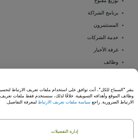
توزيع مفتوح
برنامج الشراكة
المستثمرون
خدمة الشركات
غرفة الأخبار
وظائف
هل لديك أسئلة؟
بنقر "السماح للكل"، أنت توافق على استخدام ملفات تعريف الارتباط لتحسي
وظائف الموقع وأهدافه التسويقية. خلافًا لذلك، سنستخدم فقط ملفات تعريف
مركز المساعدة / اتصل بنا
الارتباط الضرورية. راجع
سياسة ملفات تعريف الارتباط
لمعرفة التفاصيل.
إدارة التفضيلات
حقوق النشر © شركة فياجوجو المحدودة 2026
تفاصيل الشركة