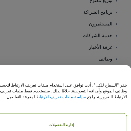
توزيع مفتوح
برنامج الشراكة
المستثمرون
خدمة الشركات
غرفة الأخبار
وظائف
هل لديك أسئلة؟
بنقر "السماح للكل"، أنت توافق على استخدام ملفات تعريف الارتباط لتحسي
وظائف الموقع وأهدافه التسويقية. خلافًا لذلك، سنستخدم فقط ملفات تعريف
مركز المساعدة / اتصل بنا
الارتباط الضرورية. راجع
سياسة ملفات تعريف الارتباط
لمعرفة التفاصيل.
إدارة التفضيلات
حقوق النشر © شركة فياجوجو المحدودة 2026
تفاصيل الشركة