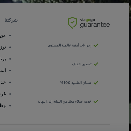
شركتنا
من 
إجراءات أمنية عالمية المستوى
توز
برن
تسعير شفاف
الم
خدم
ضمان الطلبية 100%
غرف
خدمة عملاء معك من البداية إلى النهاية
وظا