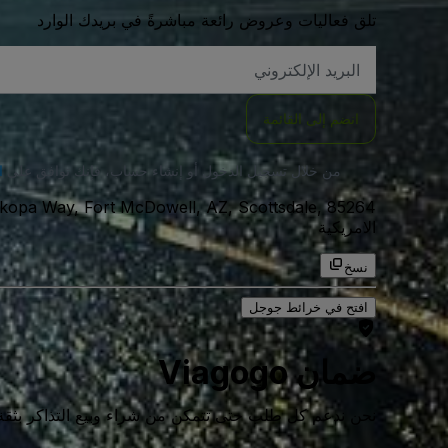
تلق فعاليات وعروض رائعة مباشرةً في بريدك الوارد
العنوان
الاكتروني
انضم إلى القائمة
من خلال تسجيل الدخول أو إنشاء حساب، فإنك توافق على
ا
الامريكية
نسخ
افتح في خرائط جوجل
ضمان Viagogo
نحن ندعم كل طلب حتى تتمكن من شراء وبيع التذاكر بثقة كامل