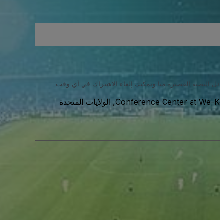
ئل النصية القصيرة منا ويمكنك إلغاء الاشتراك في أي وقت.
Conference Center at We-Ko
10438 Wekopa Way, Fort McDowell, AZ, Scottsdale, 85264, الولايات المتحدة