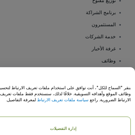
توزيع مفتوح
برنامج الشراكة
المستثمرون
خدمة الشركات
غرفة الأخبار
وظائف
هل لديك أسئلة؟
بنقر "السماح للكل"، أنت توافق على استخدام ملفات تعريف الارتباط لتحسي
وظائف الموقع وأهدافه التسويقية. خلافًا لذلك، سنستخدم فقط ملفات تعريف
مركز المساعدة / اتصل بنا
الارتباط الضرورية. راجع
سياسة ملفات تعريف الارتباط
لمعرفة التفاصيل.
إدارة التفضيلات
حقوق النشر © شركة فياجوجو المحدودة 2026
تفاصيل الشركة