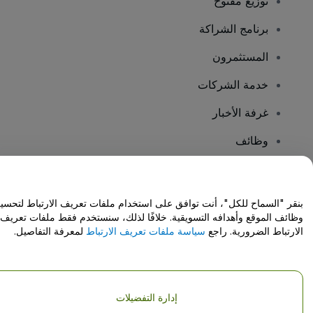
توزيع مفتوح
برنامج الشراكة
المستثمرون
خدمة الشركات
غرفة الأخبار
وظائف
هل لديك أسئلة؟
بنقر "السماح للكل"، أنت توافق على استخدام ملفات تعريف الارتباط لتحسي
وظائف الموقع وأهدافه التسويقية. خلافًا لذلك، سنستخدم فقط ملفات تعريف
مركز المساعدة / اتصل بنا
الارتباط الضرورية. راجع
سياسة ملفات تعريف الارتباط
لمعرفة التفاصيل.
إدارة التفضيلات
حقوق النشر © شركة فياجوجو المحدودة 2026
تفاصيل الشركة