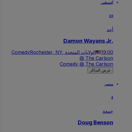
أغسطس
23
أحد
Damon Wayans Jr.
Comedy
Rochester, NY, الولايات المتحدة
19:00
@ The Carlson
Comedy @ The Carlson
عرض التذاكر
سبتمبر
4
جمعة
Doug Benson