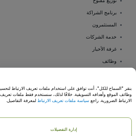
توزيع مفتوح
برنامج الشراكة
المستثمرون
خدمة الشركات
غرفة الأخبار
وظائف
هل لديك أسئلة؟
بنقر "السماح للكل"، أنت توافق على استخدام ملفات تعريف الارتباط لتحسي
وظائف الموقع وأهدافه التسويقية. خلافًا لذلك، سنستخدم فقط ملفات تعريف
مركز المساعدة / اتصل بنا
الارتباط الضرورية. راجع
سياسة ملفات تعريف الارتباط
لمعرفة التفاصيل.
إدارة التفضيلات
حقوق النشر © شركة فياجوجو المحدودة 2026
تفاصيل الشركة