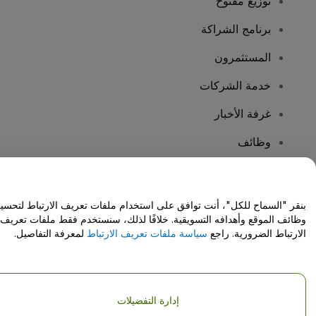
توزيع مفتوح
برنامج الشراكة
المستثمرون
خدمة الشركات
غرفة الأخبار
وظائف
هل لديك أسئلة؟
بنقر "السماح للكل"، أنت توافق على استخدام ملفات تعريف الارتباط لتحسي
وظائف الموقع وأهدافه التسويقية. خلافًا لذلك، سنستخدم فقط ملفات تعريف
مركز المساعدة / اتصل بنا
الارتباط الضرورية. راجع
سياسة ملفات تعريف الارتباط
لمعرفة التفاصيل.
إدارة التفضيلات
حقوق النشر © شركة فياجوجو المحدودة 2026
تفاصيل الشركة