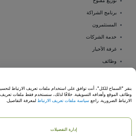
توزيع مفتوح
برنامج الشراكة
المستثمرون
خدمة الشركات
غرفة الأخبار
وظائف
هل لديك أسئلة؟
بنقر "السماح للكل"، أنت توافق على استخدام ملفات تعريف الارتباط لتحسي
وظائف الموقع وأهدافه التسويقية. خلافًا لذلك، سنستخدم فقط ملفات تعريف
مركز المساعدة / اتصل بنا
الارتباط الضرورية. راجع
سياسة ملفات تعريف الارتباط
لمعرفة التفاصيل.
إدارة التفضيلات
حقوق النشر © شركة فياجوجو المحدودة 2026
تفاصيل الشركة