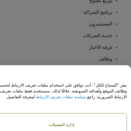
توزيع مفتوح
برنامج الشراكة
المستثمرون
خدمة الشركات
غرفة الأخبار
وظائف
هل لديك أسئلة؟
بنقر "السماح للكل"، أنت توافق على استخدام ملفات تعريف الارتباط لتحسي
وظائف الموقع وأهدافه التسويقية. خلافًا لذلك، سنستخدم فقط ملفات تعريف
مركز المساعدة / اتصل بنا
الارتباط الضرورية. راجع
سياسة ملفات تعريف الارتباط
لمعرفة التفاصيل.
إدارة التفضيلات
حقوق النشر © شركة فياجوجو المحدودة 2026
تفاصيل الشركة