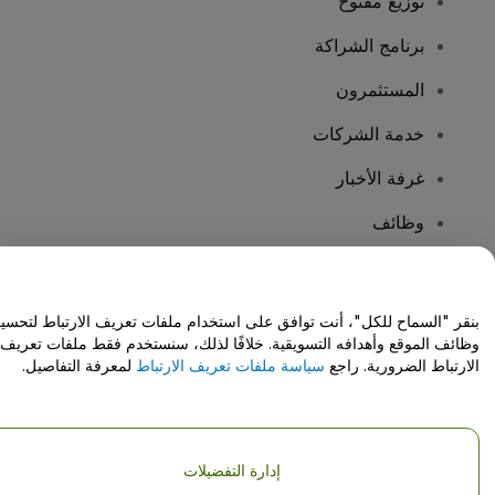
توزيع مفتوح
برنامج الشراكة
المستثمرون
خدمة الشركات
غرفة الأخبار
وظائف
هل لديك أسئلة؟
بنقر "السماح للكل"، أنت توافق على استخدام ملفات تعريف الارتباط لتحسي
وظائف الموقع وأهدافه التسويقية. خلافًا لذلك، سنستخدم فقط ملفات تعريف
مركز المساعدة / اتصل بنا
الارتباط الضرورية. راجع
سياسة ملفات تعريف الارتباط
لمعرفة التفاصيل.
إدارة التفضيلات
حقوق النشر © شركة فياجوجو المحدودة 2026
تفاصيل الشركة