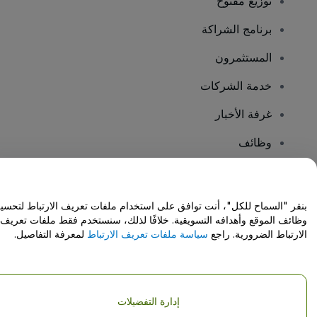
توزيع مفتوح
برنامج الشراكة
المستثمرون
خدمة الشركات
غرفة الأخبار
وظائف
هل لديك أسئلة؟
بنقر "السماح للكل"، أنت توافق على استخدام ملفات تعريف الارتباط لتحسي
وظائف الموقع وأهدافه التسويقية. خلافًا لذلك، سنستخدم فقط ملفات تعريف
مركز المساعدة / اتصل بنا
الارتباط الضرورية. راجع
سياسة ملفات تعريف الارتباط
لمعرفة التفاصيل.
إدارة التفضيلات
حقوق النشر © شركة فياجوجو المحدودة 2026
تفاصيل الشركة