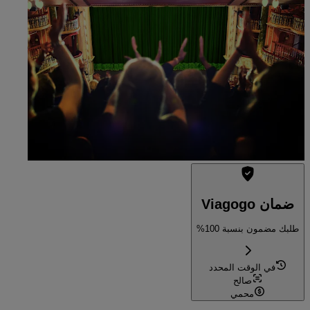
18:30
دورتموند, ألمانيا
Cabaret Queue
Cabaret Queue
نفذت
ضمان Viagogo
طلبك مضمون بنسبة 100%
في الوقت المحدد
صالح
محمي