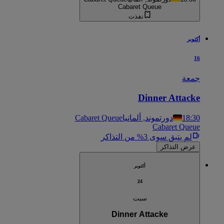
Cabaret Queue
نفذت
أكتوبر
16
جمعة
Dinner Attacke
18:30
دورتموند, ألمانيا
Cabaret Queue
Cabaret Queue
لم يتبق سوى 3% من التذاكر
عرض التذاكر
أكتوبر
24
سبت
Dinner Attacke