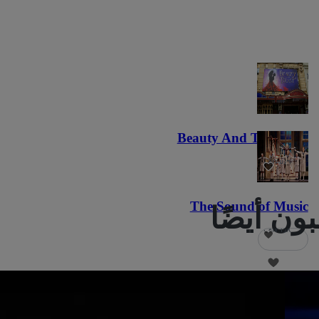
Beauty And The Beast
٥٫٩ ألف
The Sound of Music
١٫٨ ألف