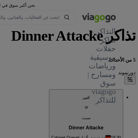
نحن أكبر سوق في العا
تذاكر Dinner Attacke
التذاكر -
تذاكر
حفلات
موسيقية
5 من الأحداث
ورياضات
دورتموند
ومسارح |
سوق
viagogo
للتذاكر
أكتوبر
10
سبت
Dinner Attacke
18:30
دورتموند, ألمانيا
Cabaret Queue