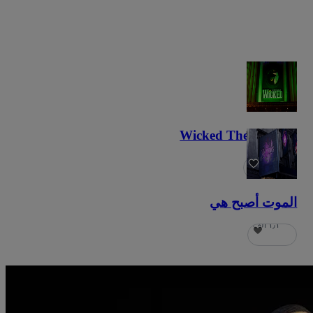
Wicked The Musical
٤١٫٣ ألف
الموت أصبح هي
١٫١ ألف