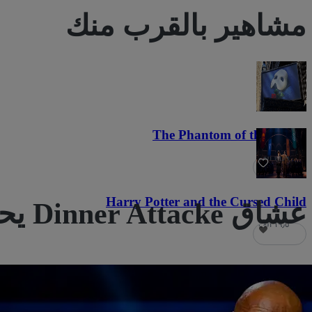
مشاهير بالقرب منك
The Phantom of the Opera
٢١٫٩ ألف
Harry Potter and the Cursed Child
عشاق Dinner Attacke يحبون أيضًا
١٩٫٥ ألف