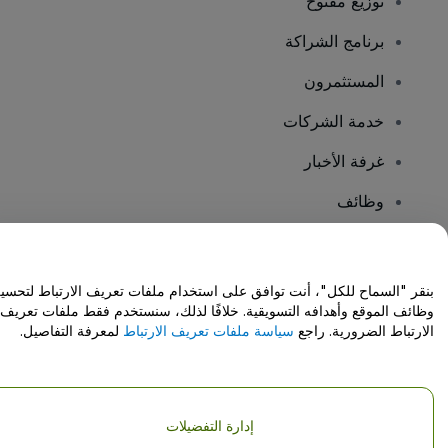
توزيع مفتوح
برنامج الشراكة
المستثمرون
خدمة الشركات
غرفة الأخبار
وظائف
هل لديك أسئلة؟
بنقر "السماح للكل"، أنت توافق على استخدام ملفات تعريف الارتباط لتحسي
وظائف الموقع وأهدافه التسويقية. خلافًا لذلك، سنستخدم فقط ملفات تعريف
مركز المساعدة / اتصل بنا
الارتباط الضرورية. راجع
سياسة ملفات تعريف الارتباط
لمعرفة التفاصيل.
إدارة التفضيلات
حقوق النشر © شركة فياجوجو المحدودة 2026
تفاصيل الشركة