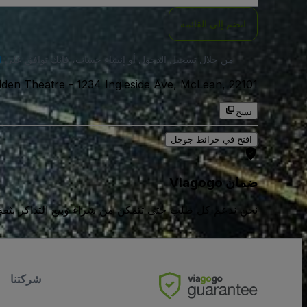
انضم إلى القائمة
من خلال تسجيل الدخول أو إنشاء حساب، فإنك توافق على
ا
1234 Ingleside Ave, McLean, 22101, الولايات المتحدة الامريكية
-
lden Theatre
نسخ
افتح في خرائط جوجل
ضمان Viagogo
نحن ندعم كل طلب حتى تتمكن من شراء وبيع التذاكر بثقة كامل
شركتنا