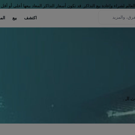
لم لشراء وإعادة بيع التذاكر. قد تكون أسعار التذاكر المعاد بيعها أعلى أو أقل 
اكتشف
بيع
الم
الـ .