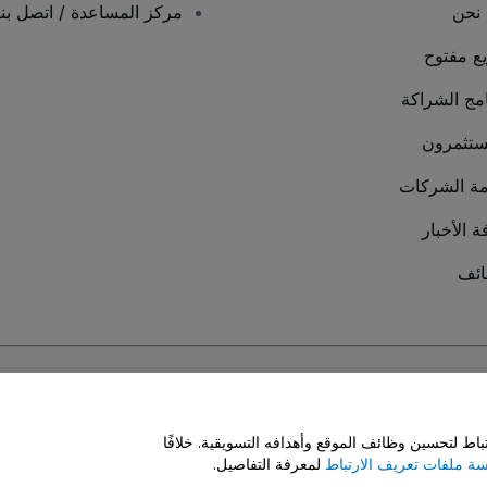
نحن
مركز المساعدة / اتصل بنا
يع مفتوح
امج الشراكة
ستثمرون
ة الشركات
ة الأخبار
ئف
سة ملفات تعريف الارتباط
و
سياسة خصوصية الجوال
ط لتحسين وظائف الموقع وأهدافه التسويقية. خلافًا
ة ملفات تعريف الارتباط
لمعرفة التفاصيل.