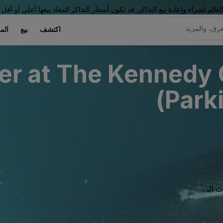
لم لشراء وإعادة بيع التذاكر. قد تكون أسعار التذاكر المعاد بيعها أعلى أو أقل 
اكتشف
بيع
الم
er at The Kennedy 
Parki
الـ .