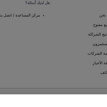
هل لديك أسئلة؟
نحن
مركز المساعدة / اتصل بنا
يع مفتوح
امج الشراكة
ستثمرون
ة الشركات
ة الأخبار
ئف
سة ملفات تعريف الارتباط
و
سياسة خصوصية الجوال