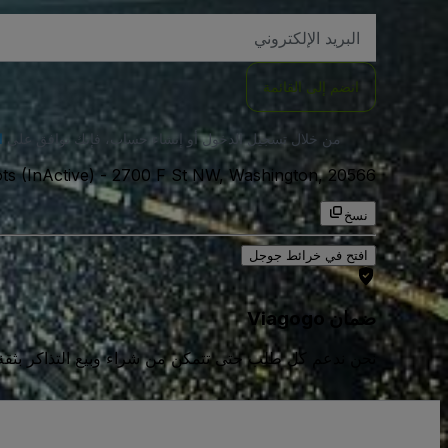
العنوان
الاكتروني
انضم إلى القائمة
من خلال تسجيل الدخول أو إنشاء حساب، فإنك توافق على
ا
2700 F St NW, Washington, 20566, الولايات المتحدة الامريكية
-
s (InActive)
نسخ
افتح في خرائط جوجل
ضمان Viagogo
نحن ندعم كل طلب حتى تتمكن من شراء وبيع التذاكر بثقة كامل