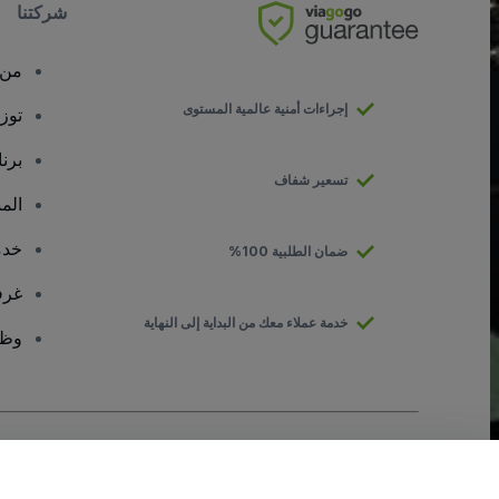
شركتنا
من 
إجراءات أمنية عالمية المستوى
توز
برن
تسعير شفاف
الم
خدم
ضمان الطلبية 100%
غرف
خدمة عملاء معك من البداية إلى النهاية
وظا
حقوق النشر © شركة فياجوجو المحدودة 2026
تفاصيل الشركة
يشكل استخدامك لهذا الموقع قبولًا
للشروط والأحكام
و
سياسة الخصوصية
و
سيا