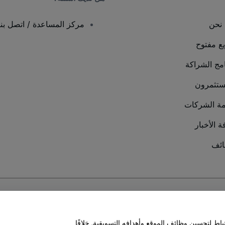
نحن
مركز المساعدة / اتصل بنا
يع مفتوح
امج الشراكة
ستثمرون
ة الشركات
ة الأخبار
ئف
سة ملفات تعريف الارتباط
و
سياسة خصوصية الجوال
ط لتحسين وظائف الموقع وأهدافه التسويقية. خلافًا