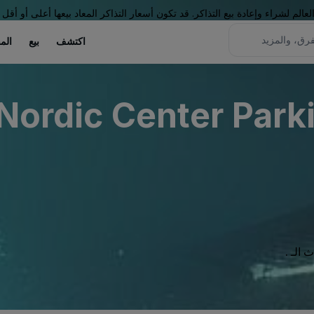
لم لشراء وإعادة بيع التذاكر. قد تكون أسعار التذاكر المعاد بيعها أعلى أو أقل 
اكتشف
بيع
الم
Nordic Center Parki
الـ .