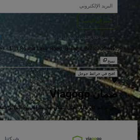
العنوان
الاكتروني
انضم إلى القائمة
من خلال تسجيل الدخول أو إنشاء حساب، فإنك توافق على
ا
1111 Round Lake Road, Brillion, Brillion, 54110, الولايات المتحدة الامريكية
-
e)
نسخ
افتح في خرائط جوجل
ضمان Viagogo
نحن ندعم كل طلب حتى تتمكن من شراء وبيع التذاكر بثقة كامل
شركتنا