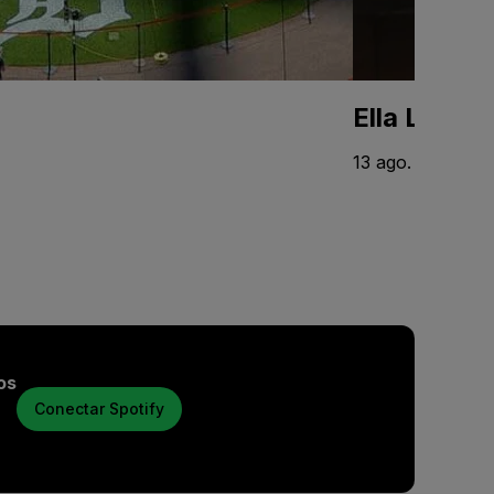
Ella Langle
13 ago. - 18 jun.
os
Conectar Spotify