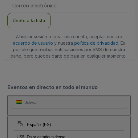
Dirección
de
correo
electrónico
Únete a la lista
Al iniciar sesión o crear una cuenta, aceptas nuestro
acuerdo de usuario
y nuestra
política de privacidad
. Es
posible que recibas notificaciones por SMS de nuestra
parte, pero puedes darte de baja en cualquier momento.
Eventos en directo en todo el mundo
Bolivia
Español (ES)
US$
Dolar estadounidense