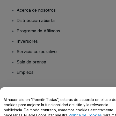
Acerca de nosotros
Distribución abierta
Programa de Afiliados
Inversores
Servicio corporativo
Sala de prensa
Empleos
¿Tienes alguna pregunta?
Al hacer clic en “Permitir Todas”, estarás de acuerdo en el uso d
Centro de Ayuda / Contacto
cookies para mejorar la funcionalidad del sitio y la relevancia
publicitaria. De modo contrario, usaremos cookies estrictamente
necesarias. Puedes consultar nuestra
Política de Cookies
para m