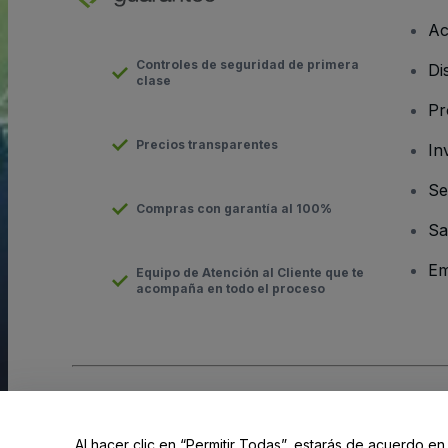
Ac
Controles de seguridad de primera
Di
clase
Pr
Precios transparentes
In
Se
Compras con garantía al 100%
Sa
Em
Equipo de Atención al Cliente que te
acompaña en todo el proceso
Derechos reservados © viagogo GmbH 2026
Datos de la Emp
El uso de este sitio web constituye la aceptación de los
Términ
Al hacer clic en “Permitir Todas”, estarás de acuerdo en