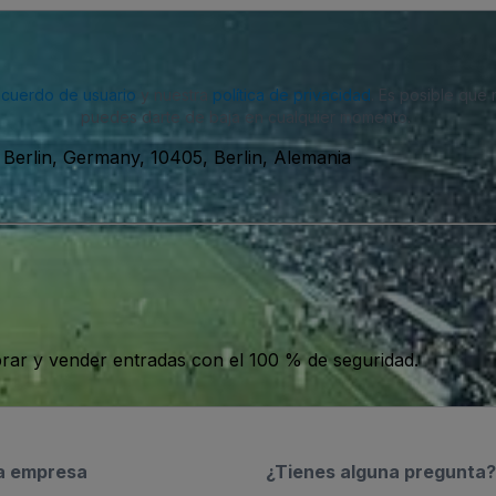
acuerdo de usuario
y nuestra
política de privacidad
. Es posible que
puedes darte de baja en cualquier momento.
 Berlin, Germany, 10405, Berlin, Alemania
ar y vender entradas con el 100 % de seguridad.
a empresa
¿Tienes alguna pregunta?