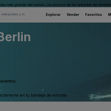
as más grande del mundo. Los precios de las entradas de reventa 
Explorar
Vender
Favoritos
M
Berlin
s eventos.
rectamente en tu bandeja de entrada