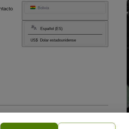
ntacto
Bolivia
Español (ES)
US$
Dolar estadounidense
 la
Política de Privacidad para Móviles