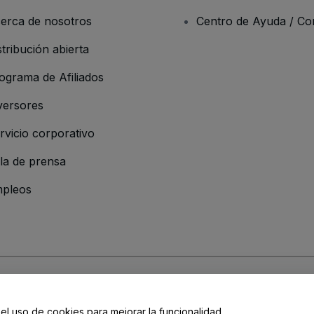
erca de nosotros
Centro de Ayuda / Co
stribución abierta
ograma de Afiliados
versores
rvicio corporativo
la de prensa
pleos
resa
os y Condiciones
, de la
Política de Privacidad
, de la
Política de Cookies
y de
 el uso de cookies para mejorar la funcionalidad