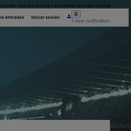
pueden estar por encima o por debajo del valor nominal.
is entradas
Iniciar sesión
1 new notification