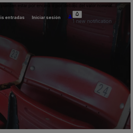
pueden estar por encima o por debajo del valor nominal.
is entradas
Iniciar sesión
1 new notification