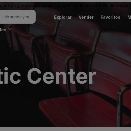
as más grande del mundo. Los precios de las entradas de reventa 
Explorar
Vender
Favoritos
M
des
tic Center