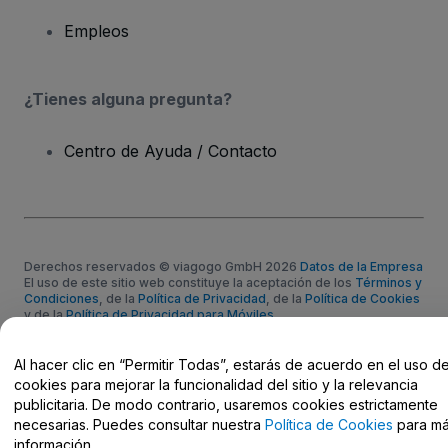
Empleos
¿Tienes alguna pregunta?
Centro de Ayuda / Contacto
Derechos reservados © viagogo GmbH 2026
Datos de la Empresa
El uso de este sitio web constituye la aceptación de los
Términos y
Condiciones
, de la
Política de Privacidad
, de la
Política de Cookies
y de la
Política de Privacidad para Móviles
No compartir mi información personal ni tus opciones de
privacidad
Al hacer clic en “Permitir Todas”, estarás de acuerdo en el uso d
cookies para mejorar la funcionalidad del sitio y la relevancia
publicitaria. De modo contrario, usaremos cookies estrictamente
necesarias. Puedes consultar nuestra
Política de Cookies
para m
información.