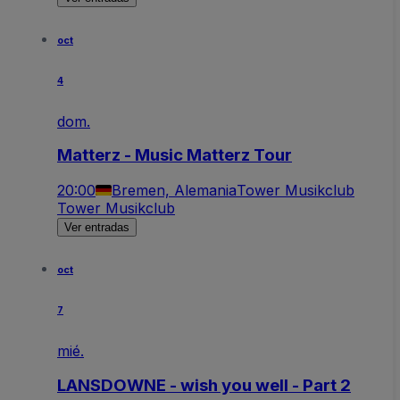
oct
4
dom.
Matterz - Music Matterz Tour
20:00
Bremen, Alemania
Tower Musikclub
Tower Musikclub
Ver entradas
oct
7
mié.
LANSDOWNE - wish you well - Part 2