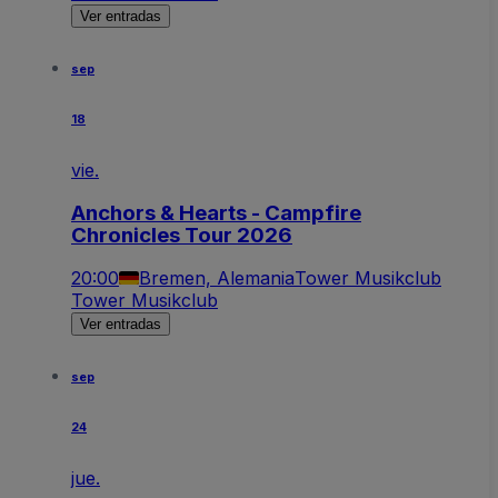
Ver entradas
sep
18
vie.
Anchors & Hearts - Campfire
Chronicles Tour 2026
20:00
Bremen, Alemania
Tower Musikclub
Tower Musikclub
Ver entradas
sep
24
jue.