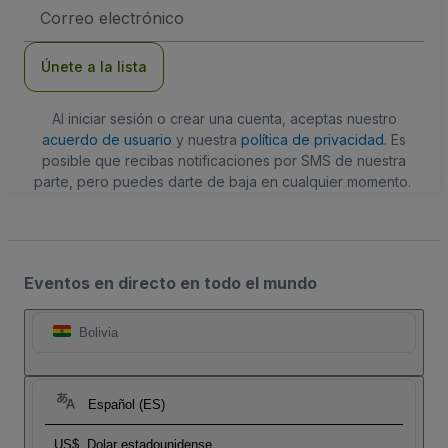
Dirección
de
correo
electrónico
Únete a la lista
Al iniciar sesión o crear una cuenta, aceptas nuestro
acuerdo de usuario
y nuestra
política de privacidad
. Es
posible que recibas notificaciones por SMS de nuestra
parte, pero puedes darte de baja en cualquier momento.
Eventos en directo en todo el mundo
Bolivia
Español (ES)
US$
Dolar estadounidense