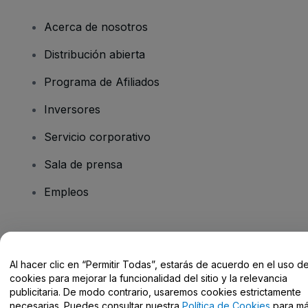
Acerca de nosotros
Distribución abierta
Programa de Afiliados
Inversores
Servicio corporativo
Sala de prensa
Empleos
¿Tienes alguna pregunta?
Al hacer clic en “Permitir Todas”, estarás de acuerdo en el uso d
Centro de Ayuda / Contacto
cookies para mejorar la funcionalidad del sitio y la relevancia
publicitaria. De modo contrario, usaremos cookies estrictamente
necesarias. Puedes consultar nuestra
Política de Cookies
para m