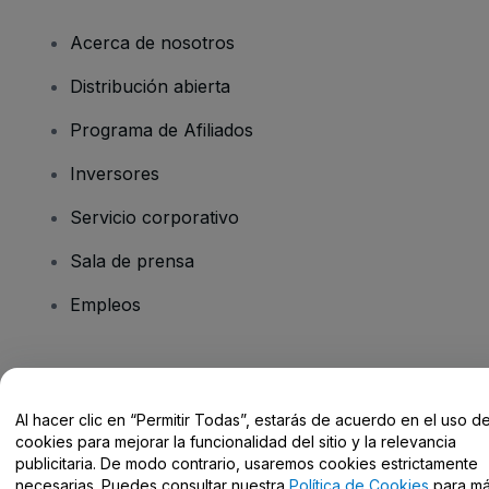
Acerca de nosotros
Distribución abierta
Programa de Afiliados
Inversores
Servicio corporativo
Sala de prensa
Empleos
¿Tienes alguna pregunta?
Al hacer clic en “Permitir Todas”, estarás de acuerdo en el uso d
Centro de Ayuda / Contacto
cookies para mejorar la funcionalidad del sitio y la relevancia
publicitaria. De modo contrario, usaremos cookies estrictamente
necesarias. Puedes consultar nuestra
Política de Cookies
para m