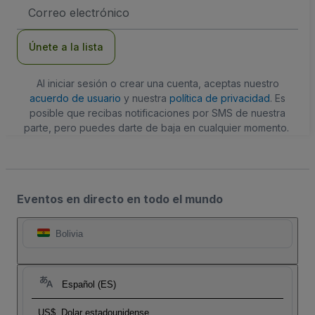
Dirección
de
correo
electrónico
Únete a la lista
Al iniciar sesión o crear una cuenta, aceptas nuestro
acuerdo de usuario
y nuestra
política de privacidad
. Es
posible que recibas notificaciones por SMS de nuestra
parte, pero puedes darte de baja en cualquier momento.
Eventos en directo en todo el mundo
Bolivia
Español (ES)
US$
Dolar estadounidense