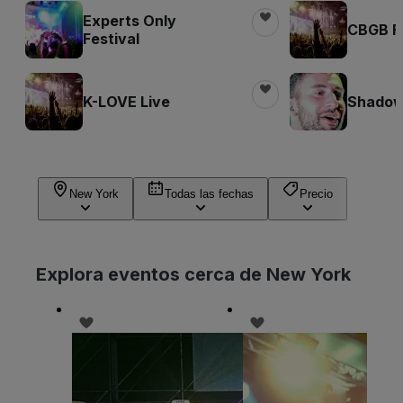
Experts Only
CBGB Fe
Festival
K-LOVE Live
Shadow 
New York
Todas las fechas
Precio
Explora eventos cerca de New York