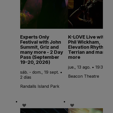
Experts Only
K-LOVE Live with
Festival with John
Phil Wickham,
Summit, Griz and
Elevation Rhythm,
many more - 2 Day
Terrian and many
Pass (September
more
19-20, 2026)
jue., 13 ago. • 19:30
sáb. - dom., 19 sept. •
Beacon Theatre
2 días
Randalls Island Park