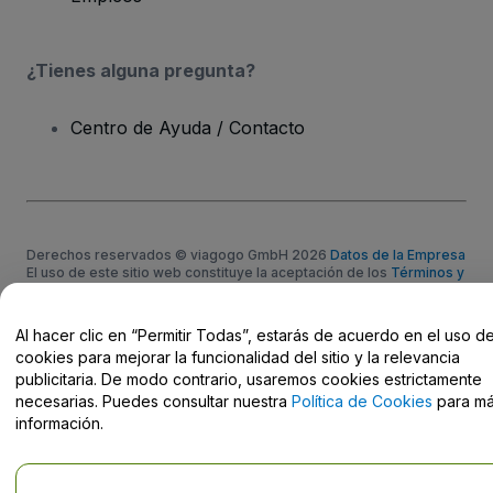
¿Tienes alguna pregunta?
Centro de Ayuda / Contacto
Derechos reservados © viagogo GmbH 2026
Datos de la Empresa
El uso de este sitio web constituye la aceptación de los
Términos y
Condiciones
, de la
Política de Privacidad
, de la
Política de Cookies
y de la
Política de Privacidad para Móviles
No compartir mi información personal ni tus opciones de
Al hacer clic en “Permitir Todas”, estarás de acuerdo en el uso d
privacidad
cookies para mejorar la funcionalidad del sitio y la relevancia
publicitaria. De modo contrario, usaremos cookies estrictamente
necesarias. Puedes consultar nuestra
Política de Cookies
para m
información.