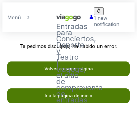
Menú
1 new
notification
Entradas
para
Conciertos,
Deporte
Te pedimos disculpas, ha habido un error.
y
Teatro
|
viagogo,
Volver a cargar página
el sitio
de
compraventa
de
Ir a la página de inicio
entradas