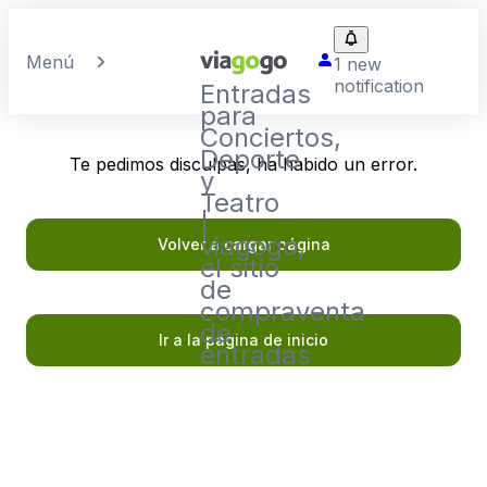
Menú
1 new
notification
Entradas
para
Conciertos,
Deporte
Te pedimos disculpas, ha habido un error.
y
Teatro
|
viagogo,
Volver a cargar página
el sitio
de
compraventa
de
Ir a la página de inicio
entradas