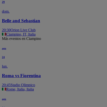
29
dom.
Belle and Sebastian
20:30
Orion Live Club
Ciampino, IT, Italia
Más eventos en Ciampino
ago
24
lun.
Roma vs Fiorentina
20:45
Stadio Olimpico
Rome, Italia, Italia
ago