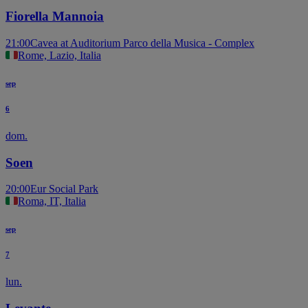
Fiorella Mannoia
21:00
Cavea at Auditorium Parco della Musica - Complex
Rome, Lazio, Italia
sep
6
dom.
Soen
20:00
Eur Social Park
Roma, IT, Italia
sep
7
lun.