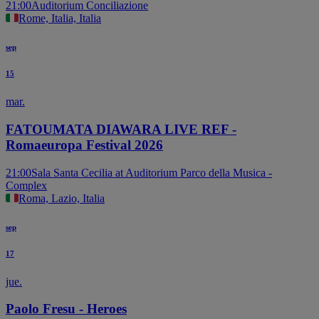
21:00
Auditorium Conciliazione
Rome, Italia, Italia
sep
15
mar.
FATOUMATA DIAWARA LIVE REF -
Romaeuropa Festival 2026
21:00
Sala Santa Cecilia at Auditorium Parco della Musica -
Complex
Roma, Lazio, Italia
sep
17
jue.
Paolo Fresu - Heroes