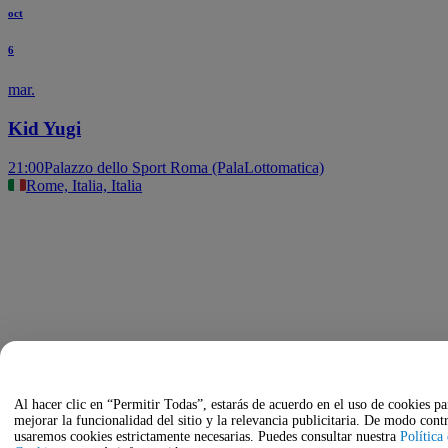
oct
6
mar.
Kid Yugi
21:00
Palazzo dello Sport Roma (PalaLottomatica)
Rome, Italia, Italia
Al hacer clic en “Permitir Todas”, estarás de acuerdo en el uso de cookies pa
mejorar la funcionalidad del sitio y la relevancia publicitaria. De modo contr
usaremos cookies estrictamente necesarias. Puedes consultar nuestra
Política