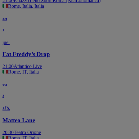
21:00
Palazzo dello Sport Roma (PalaLottomatica)
Rome, Italia, Italia
oct
1
jue.
Fat Freddy’s Drop
21:00
Atlantico Live
Rome, IT, Italia
oct
3
sáb.
Matteo Lane
20:30
Teatro Orione
Roma, IT, Italia