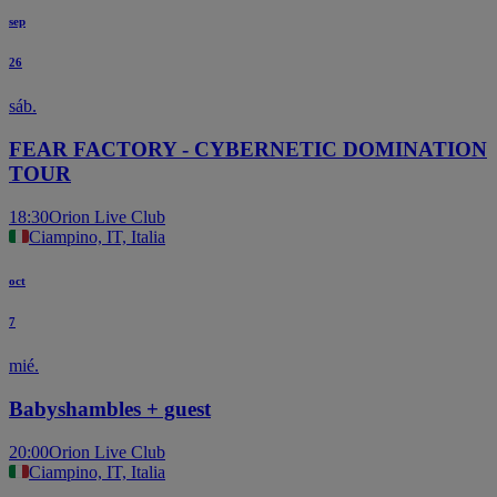
sep
26
sáb.
FEAR FACTORY - CYBERNETIC DOMINATION
TOUR
18:30
Orion Live Club
Ciampino, IT, Italia
oct
7
mié.
Babyshambles + guest
20:00
Orion Live Club
Ciampino, IT, Italia