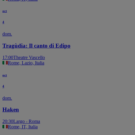
oct
4
dom.
Tragùdia: Il canto di Edipo
17:00
Theatre Vascello
Rome, Lazio, Italia
oct
4
dom.
Haken
20:30
Largo - Roma
Rome, IT, Italia