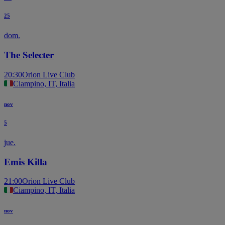
25
dom.
The Selecter
20:30
Orion Live Club
Ciampino, IT, Italia
nov
5
jue.
Emis Killa
21:00
Orion Live Club
Ciampino, IT, Italia
nov