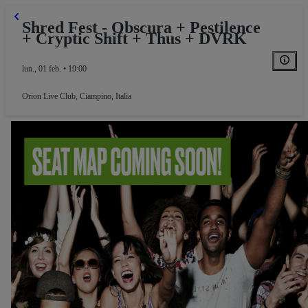
Shred Fest - Obscura + Pestilence
+ Cryptic Shift + Thus + DVRK
lun., 01 feb. • 19:00
Orion Live Club
,
Ciampino, Italia