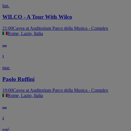
lun.
WILCO - A Tour With Wilco
21:00
Cavea at Auditorium Parco della Musica - Complex
Rome, Lazio, Italia
sep
1
mar.
Paolo Ruffini
19:00
Cavea at Auditorium Parco della Musica - Complex
Rome, Lazio, Italia
sep
2
mié.