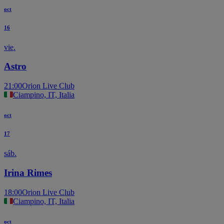
oct
16
vie.
Astro
21:00
Orion Live Club
Ciampino, IT, Italia
oct
17
sáb.
Irina Rimes
18:00
Orion Live Club
Ciampino, IT, Italia
oct