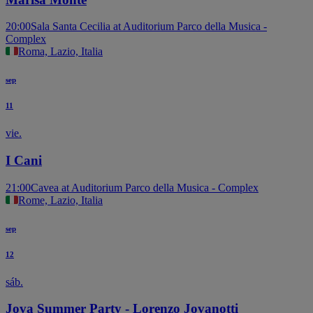
20:00
Sala Santa Cecilia at Auditorium Parco della Musica -
Complex
Roma, Lazio, Italia
sep
11
vie.
I Cani
21:00
Cavea at Auditorium Parco della Musica - Complex
Rome, Lazio, Italia
sep
12
sáb.
Jova Summer Party - Lorenzo Jovanotti