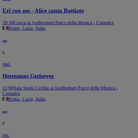
Eri con me - Alice canta Battiato
20:30
Cavea at Auditorium Parco della Musica - Complex
Rome, Lazio, Italia
sep
2
mié.
Hermanos Gutierrez
21:00
Sala Santa Cecilia at Auditorium Parco della Musica -
Complex
Roma, Lazio, Italia
sep
3
jue.