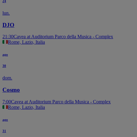
24
lun.
DJO
21:30
Cavea at Auditorium Parco della Musica - Complex
Rome, Lazio, Italia
ago
30
dom.
Cosmo
7:00
Cavea at Auditorium Parco della Musica - Complex
Rome, Lazio, Italia
ago
31