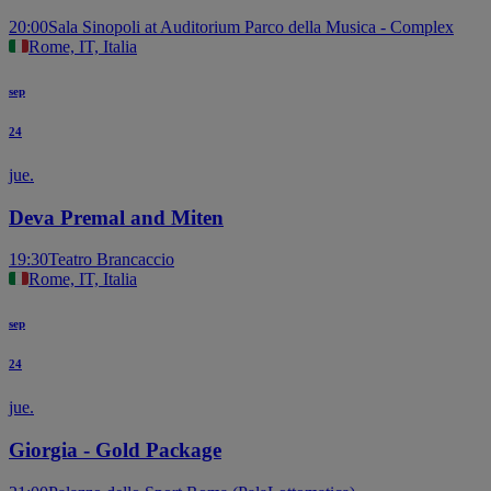
20:00
Sala Sinopoli at Auditorium Parco della Musica - Complex
Rome, IT, Italia
sep
24
jue.
Deva Premal and Miten
19:30
Teatro Brancaccio
Rome, IT, Italia
sep
24
jue.
Giorgia - Gold Package