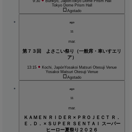
9:30
Bunkyo, Japón
Tokyo Dome Prism Hall
Tokyo Dome Prism Hall
Agotado
ago
11
mar.
第７３回 よさこい祭り（一般席・車いすエリ
ア）
13:15
Kochi, Japón
Yosakoi Matsuri Otesuji Venue
Yosakoi Matsuri Otesuji Venue
Agotado
ago
11
mar.
ＫＡＭＥＮ ＲＩＤＥＲ × ＰＲＯＪＥＣＴ Ｒ．
Ｅ．Ｄ． × ＳＵＰＥＲ ＳＥＮＴＡＩ スーパー
ヒーロー夏祭り２０２６