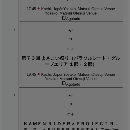
17:45
Kochi, Japón
Yosakoi Matsuri Otesuji Venue
Yosakoi Matsuri Otesuji Venue
Agotado
ago
11
mar.
第７３回 よさこい祭り（パラソルシート・グル
ープエリア １部・２部）
19:45
Kochi, Japón
Yosakoi Matsuri Otesuji Venue
Yosakoi Matsuri Otesuji Venue
Agotado
ago
12
mié.
ＫＡＭＥＮ ＲＩＤＥＲ × ＰＲＯＪＥＣＴ Ｒ．
Ｅ．Ｄ． × ＳＵＰＥＲ ＳＥＮＴＡＩ スーパー