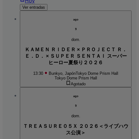
Hoy
Ver entradas
ago
9
dom.
ＫＡＭＥＮ ＲＩＤＥＲ × ＰＲＯＪＥＣＴ Ｒ．
Ｅ．Ｄ． × ＳＵＰＥＲ ＳＥＮＴＡＩ スーパー
ヒーロー夏祭り２０２６
13:30
Bunkyo, Japón
Tokyo Dome Prism Hall
Tokyo Dome Prism Hall
Agotado
ago
9
dom.
ＴＲＥＡＳＵＲＥ０５Ｘ ２０２６＜ライブハウ
ス公演＞