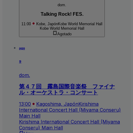
dom.
Talking Rock! FES.
11:00
Kobe, Japón
Kobe World Memorial Hall
Kobe World Memorial Hall
Agotado
ago
9
dom.
第４７回 霧島国際音楽祭 ファイナ
ル・オーケストラ・コンサート
13:00
Kagoshima, Japón
Kirishima
International Concert Hall (Miyama Conseru)
Main Hall
Kirishima International Concert Hall (Miyama
Conseru) Main Hall