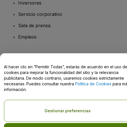
Inversores
Servicio corporativo
Sala de prensa
Empleos
¿Tienes alguna pregunta?
Al hacer clic en “Permitir Todas”, estarás de acuerdo en el uso d
Centro de Ayuda / Contacto
cookies para mejorar la funcionalidad del sitio y la relevancia
publicitaria. De modo contrario, usaremos cookies estrictamente
necesarias. Puedes consultar nuestra
Política de Cookies
para m
información.
Derechos reservados © viagogo GmbH 2026
Datos de la Empresa
El uso de este sitio web constituye la aceptación de los
Términos y
Gestionar preferencias
Condiciones
, de la
Política de Privacidad
, de la
Política de Cookies
y de la
Política de Privacidad para Móviles
No compartir mi información personal ni tus opciones de