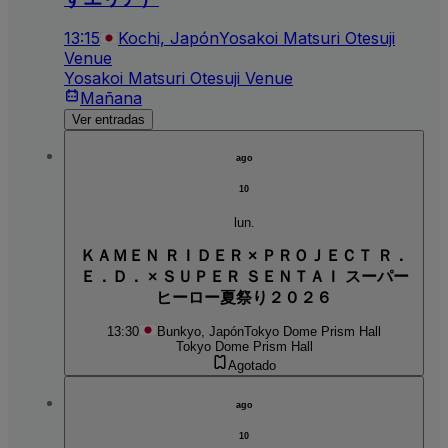
13:15
Kochi, Japón
Yosakoi Matsuri Otesuji
Venue
Yosakoi Matsuri Otesuji Venue
Mañana
Ver entradas
ago
10
lun.
ＫＡＭＥＮ ＲＩＤＥＲ × ＰＲＯＪＥＣＴ Ｒ．
Ｅ．Ｄ． × ＳＵＰＥＲ ＳＥＮＴＡＩ スーパー
ヒーロー夏祭り２０２６
13:30
Bunkyo, Japón
Tokyo Dome Prism Hall
Tokyo Dome Prism Hall
Agotado
ago
10