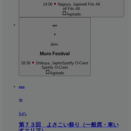
14:00
Nagoya, Japón
ell.Fits All
ell.Fits All
Agotado
ago
9
dom.
Muro Festival
18:30
Shibuya, Japón
Spotify O-Crest
Spotify O-Crest
Agotado
ago
10
lun.
第７３回 よさこい祭り（一般席・車い
すエリア）