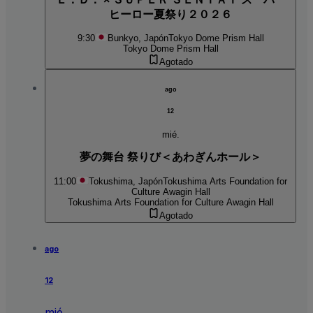
ヒーロー夏祭り２０２６
9:30
Bunkyo, Japón
Tokyo Dome Prism Hall
Tokyo Dome Prism Hall
Agotado
ago
12
mié.
夢の舞台 祭りび＜あわぎんホール＞
11:00
Tokushima, Japón
Tokushima Arts Foundation for
Culture Awagin Hall
Tokushima Arts Foundation for Culture Awagin Hall
Agotado
ago
12
mié.