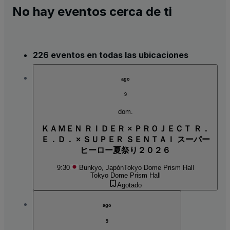
No hay eventos cerca de ti
226 eventos en todas las ubicaciones
ago
9
dom.
ＫＡＭＥＮ ＲＩＤＥＲ × ＰＲＯＪＥＣＴ Ｒ．
Ｅ．Ｄ． × ＳＵＰＥＲ ＳＥＮＴＡＩ スーパー
ヒーロー夏祭り２０２６
9:30
Bunkyo, Japón
Tokyo Dome Prism Hall
Tokyo Dome Prism Hall
Agotado
ago
9