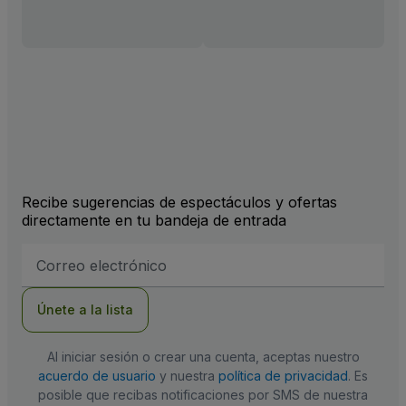
Recibe sugerencias de espectáculos y ofertas
directamente en tu bandeja de entrada
Dirección
de
correo
electrónico
Únete a la lista
Al iniciar sesión o crear una cuenta, aceptas nuestro
acuerdo de usuario
y nuestra
política de privacidad
. Es
posible que recibas notificaciones por SMS de nuestra